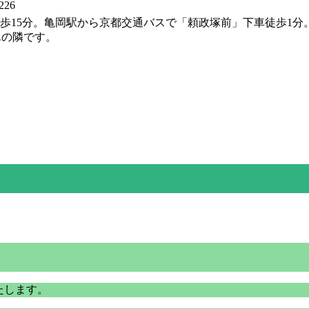
26
徒歩15分。亀岡駅から京都交通バスで「頼政塚前」下車徒歩1
んの隣です。
、
たします。