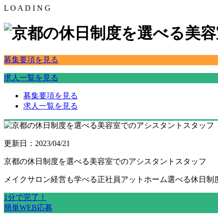
L
O
A
D
I
N
G
募集要項を見る
求人一覧を見る
募集要項を見る
求人一覧を見る
更新日：2023/04/21
京都の休日制度を選べる美容室でのアシスタントスタッフ
メイク
サロン経営も学べる
正社員
アットホーム
選べる休日制
1分で完了！
簡単WEB応募