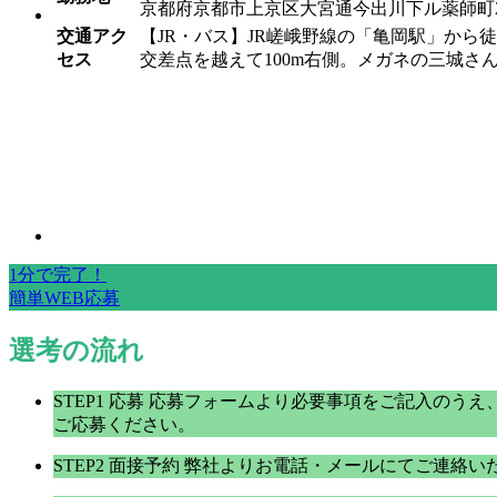
京都府京都市上京区大宮通今出川下ル薬師町2
交通アク
【JR・バス】JR嵯峨野線の「亀岡駅」から
セス
交差点を越えて100m右側。メガネの三城さ
1分で完了！
簡単WEB応募
選考の流れ
STEP1
応募
応募フォームより必要事項をご記入のうえ
ご応募ください。
STEP2
面接予約
弊社よりお電話・メールにてご連絡い