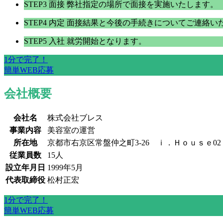
STEP3
面接
弊社指定の場所で面接を実施いたします。
STEP4
内定
面接結果と今後の手続きについてご連絡い
STEP5
入社
就労開始となります。
1分で完了！
簡単WEB応募
会社概要
会社名
株式会社ブレス
事業内容
美容室の運営
所在地
京都市右京区常盤仲之町3-26 ｉ．Ｈｏｕｓｅ02
従業員数
15人
設立年月日
1999年5月
代表取締役
松村正宏
1分で完了！
簡単WEB応募