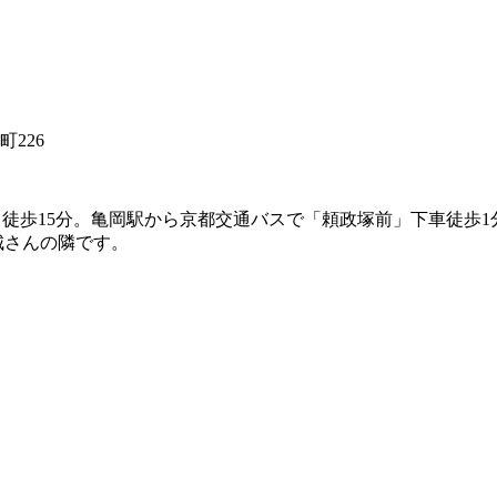
226
から徒歩15分。亀岡駅から京都交通バスで「頼政塚前」下車徒歩
城さんの隣です。
）