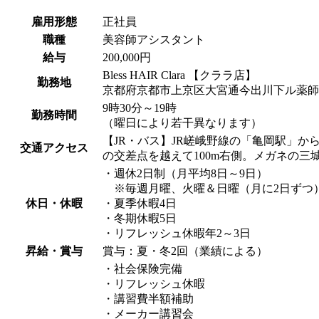
雇用形態
正社員
職種
美容師アシスタント
給与
200,000円
Bless HAIR Clara 【クララ店】
勤務地
京都府京都市上京区大宮通今出川下ル薬師町
9時30分～19時
勤務時間
（曜日により若干異なります）
【JR・バス】JR嵯峨野線の「亀岡駅」
交通アクセス
の交差点を越えて100m右側。メガネの三
・週休2日制（月平均8日～9日）
※毎週月曜、火曜＆日曜（月に2日ずつ
休日・休暇
・夏季休暇4日
・冬期休暇5日
・リフレッシュ休暇年2～3日
昇給・賞与
賞与：夏・冬2回（業績による）
・社会保険完備
・リフレッシュ休暇
・講習費半額補助
・メーカー講習会