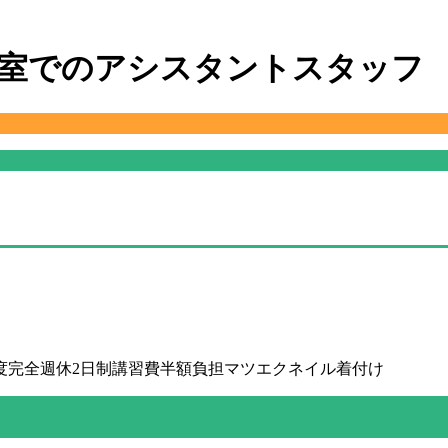
度
完全週休2日制
講習費半額負担
マツエク
ネイル
着付け