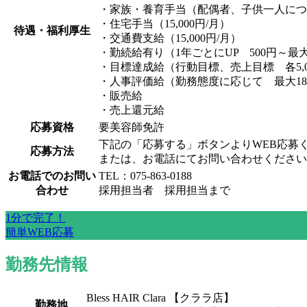
・家族・養育手当（配偶者、子供一人につき
・住宅手当（15,000円/月）
待遇・福利厚生
・交通費支給（15,000円/月）
・勤続給有り（1年ごとにUP 500円～最大1
・目標達成給（行動目標、売上目標 各5,0
・人事評価給（勤務態度に応じて 最大18,
・販売給
・売上還元給
応募資格
要美容師免許
下記の「応募する」ボタンよりWEB応募
応募方法
または、お電話にてお問い合わせください
お電話でのお問い
TEL：075-863-0188
合わせ
採用担当者 採用担当まで
1分で完了！
簡単WEB応募
勤務先情報
Bless HAIR Clara 【クララ店】
勤務地